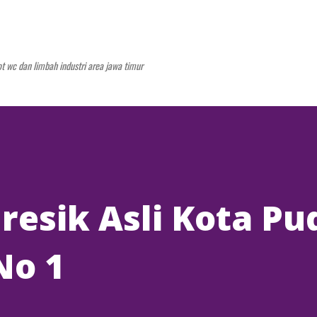
Langsung ke konten utama
t wc dan limbah industri area jawa timur
resik Asli Kota Pu
No 1